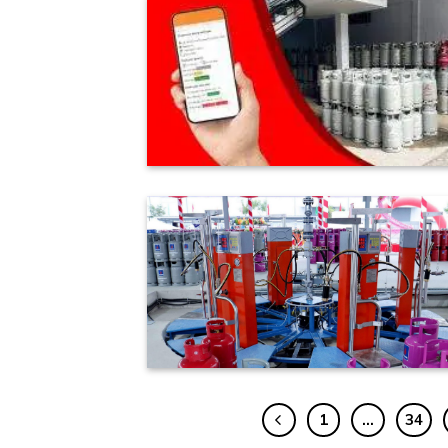
1
…
34