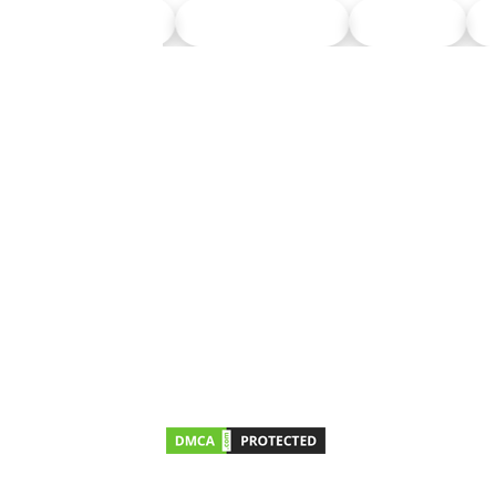
NLT ITS
NLT Petrol
Union
P
LIÊN HỆ VỚI CHÚNG TÔI
Số điện thoại:
0911 379 581
Địa chỉ:
43R Hồ Văn Huê, Phường Đức Nhuận,
TP.HCM
Giờ mở cửa:
Thứ hai – Thứ bảy 08:00 – 17:00