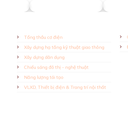
hú Sơn
Động Năng Tân Phát
Phú Hiể
GIẢI PHÁP - SẢN PHẨM
Tổng thầu cơ điện
Xây dựng hạ tầng kỹ thuật giao thông
Xây dựng dân dụng
Chiếu sáng đô thị - nghệ thuật
Năng lượng tái tạo
VLXD, Thiết bị điện & Trang trí nội thất