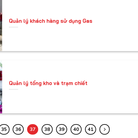
Quản lý khách hàng sử dụng Gas
Quản lý tổng kho và trạm chiết
35
36
37
38
39
40
41