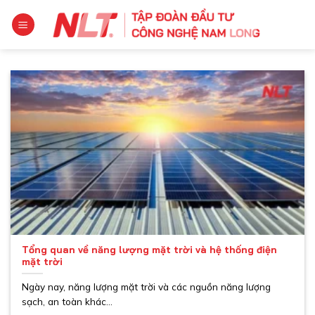
Chuyển
đến
nội
dung
Tổng quan về năng lượng mặt trời và hệ thống điện
mặt trời
Ngày nay, năng lượng mặt trời và các nguồn năng lượng
sạch, an toàn khác...