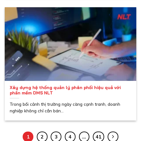
Xây dựng hệ thống quản lý phân phối hiệu quả với
phần mềm DMS NLT
Trong bối cảnh thị trường ngày càng cạnh tranh, doanh
nghiệp không chỉ cần bán...
1
2
3
4
…
41