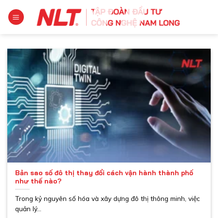
Chuyển
đến
nội
dung
Bản sao số đô thị thay đổi cách vận hành thành phố
như thế nào?
Trong kỷ nguyên số hóa và xây dựng đô thị thông minh, việc
quản lý...