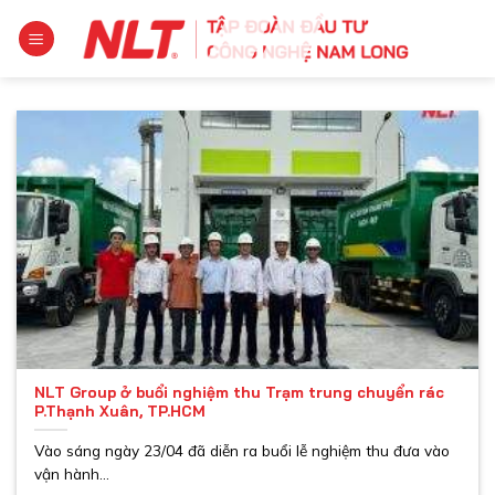
Chuyển
đến
nội
dung
NLT Group ở buổi nghiệm thu Trạm trung chuyển rác
P.Thạnh Xuân, TP.HCM
Vào sáng ngày 23/04 đã diễn ra buổi lễ nghiệm thu đưa vào
vận hành...