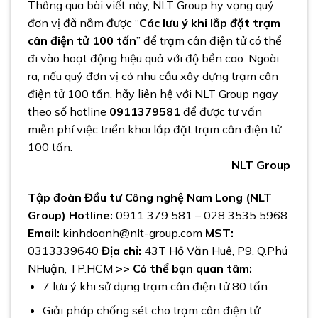
Thông qua bài viết này, NLT Group hy vọng quý
đơn vị đã nắm được “
Các lưu ý khi lắp đặt trạm
cân điện tử 100 tấn
” để trạm cân điện tử có thể
đi vào hoạt động hiệu quả với độ bền cao. Ngoài
ra, nếu quý đơn vị có nhu cầu
xây dựng trạm cân
điện tử 100 tấn, hãy
liên hệ với NLT Group ngay
theo số hotline
0911379581
để được tư vấn
miễn phí việc triển khai lắp đặt trạm cân điện tử
100 tấn.
NLT Group
Tập đoàn Đầu tư Công nghệ Nam Long (NLT
Group)
Hotline:
0911 379 581 – 028 3535 5968
Email:
kinhdoanh@nlt-group.com
MST:
0313339640
Địa chỉ:
43T Hồ Văn Huê, P9,
Q.Ph
ú
NHuận, TP.HCM
>> Có thể bạn quan tâm:
7 lưu ý khi sử dụng trạm cân điện tử 80 tấn
Giải pháp chống sét cho trạm cân điện tử