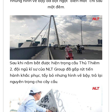
những hình vẽ bậy đã đột ngột “biến mất” chỉ sau
một đêm.
Sau khi nắm bắt được hiện trạng cầu Thủ Thiêm
2, đội ngũ kĩ sư của NLT Group đã gấp rút tiến
hành khắc phục, tẩy bỏ nhưng hình vẽ bậy, trả lại
nguyên trạng cho cây cầu.