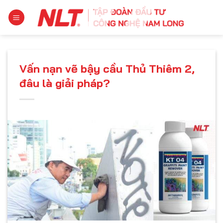
Chuyển
đến
nội
dung
Vấn nạn vẽ bậy cầu Thủ Thiêm 2,
đâu là giải pháp?