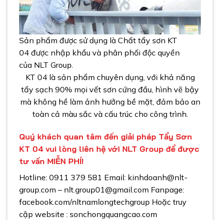
Sản phẩm được sử dụng là
Chất tẩy sơn KT
04
được nhập khẩu và phân phối độc quyền
của
NLT Group
.
KT 04 là sản phẩm chuyên dụng, với khả năng
tẩy sạch 90% mọi vết sơn cứng đầu, hình vẽ bậy
mà không hề làm ảnh hưởng bề mặt, đảm bảo an
toàn cả màu sắc và cấu trúc cho công trình.
Quý khách quan tâm đến giải pháp Tẩy Sơn
KT 04 vui lòng liên hệ với NLT Group để được
tư vấn MIỄN PHÍ!
Hotline: 0911 379 581 Email: kinhdoanh@nlt-
group.com – nlt.group01@gmail.com Fanpage:
facebook.com/nltnamlongtechgroup Hoặc truy
cập website :
sonchongquangcao.com