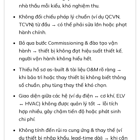
nhà thầu mỗi kiểu, khó nghiệm thu.
Không đối chiếu pháp lý chuẩn (ví dụ QCVN,
TCVN) từ đầu → có thể phải sửa lớn hoặc phạt
hành chính.
Bỏ qua bước Commissioning & đào tạo vận
hành → thiết bị không đạt hiệu suất thiết kế,
người vận hành không hiểu hết.
Thiếu hồ sơ as-built & tài liệu O&M rõ ràng →
khi bảo trì hoặc thay thiết bị không biết thông
số chuẩn, phụ tùng thay thế khó chọn.
Giao diện giữa các hệ (ví dụ điện ↔ cơ khí, ELV
↔ HVAC) không được quản lý tốt → lỗi tích
hợp nhiều, gây chậm tiến độ hoặc phát sinh
chi phí.
Không tính đến rủi ro cung ứng & thay thế (ví
dụ thiết bị nhập khẩu, lead-time dài) → khi cần