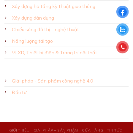
Xây dựng hạ tầng kỹ thuật giao thông
Xây dựng dân dụng
Chiếu sáng đô thị - nghệ thuật
Năng lượng tái tạo
VLXD, Thiết bị điện & Trang trí nội thất
Giải pháp - Sản phẩm công nghệ 4.0
Đầu tư
GIỚI THIỆU
GIẢI PHÁP – SẢN PHẨM
CỬA HÀNG
TIN TỨC