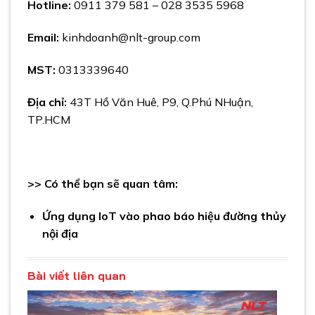
Hotline:
0911 379 581 – 028 3535 5968
Email:
kinhdoanh@nlt-group.com
MST:
0313339640
Địa chỉ:
43T Hồ Văn Huê, P9,
Q.Ph
ú NHuận,
TP.HCM
>> Có thể bạn sẽ quan tâm:
Ứng dụng IoT vào phao báo hiệu đường thủy
nội địa
Bài viết liên quan