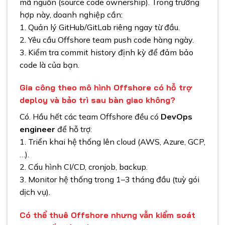
mã nguồn (source code ownership). Trong trường
hợp này, doanh nghiệp cần:
1. Quản lý GitHub/GitLab riêng ngay từ đầu.
2. Yêu cầu Offshore team push code hàng ngày.
3. Kiểm tra commit history định kỳ để đảm bảo
code là của bạn.
Gia công theo mô hình
Offshore có hỗ trợ
deploy và bảo trì sau bàn giao không?
Có. Hầu hết các team Offshore đều có
DevOps
engineer
để hỗ trợ:
1. Triển khai hệ thống lên cloud (AWS, Azure, GCP,
…).
2. Cấu hình CI/CD, cronjob, backup.
3. Monitor hệ thống trong 1–3 tháng đầu (tuỳ gói
dịch vụ).
Có thể thuê Offshore nhưng vẫn kiểm soát