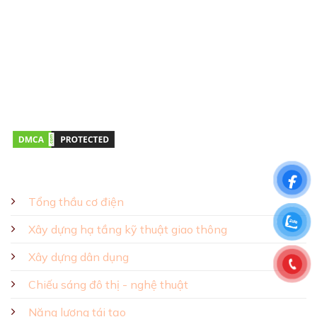
Địa chỉ:
43R Hồ Văn Huê, Phường Đức Nhuận, TP.HCM
Giờ mở cửa:
Thứ hai – Thứ bảy 08:00 – 17:00
GIẢI PHÁP - SẢN PHẨM
Tổng thầu cơ điện
Xây dựng hạ tầng kỹ thuật giao thông
Xây dựng dân dụng
Chiếu sáng đô thị - nghệ thuật
Năng lượng tái tạo