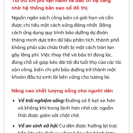
Tối ưu chi phí vận hành và bảo trì hạ tầng
nhờ hệ thống bản sao số đô thị
Nguồn ngân sách công luôn có giới hạn và cần
được chi tiêu một cách xứng đáng nhất. Bằng
cách ứng dụng quy trình bảo dưỡng dự đoán
thông minh dựa trên dữ liệu phân tích, thành phố
không phải sửa chữa thiết bị một cách tràn lan
gây lãng phí. Việc thay thế và bảo trì đúng lúc,
đúng chỗ sẽ giúp kéo dài tối đa tuổi thọ của các tài
sản công, biến chi phí bảo dưỡng trở thành một
khoản đầu tư sinh lời bền vững cho tương lai.
Nâng cao chất lượng sống cho người dân
Về trải nghiệm sống:
Đường sá ít kẹt xe hơn
và không khí trong lành hơn nhờ các nguồn
thải được giám sát chặt chẽ.
Về an sinh xã hội:
Cư dân được hưởng lợi trực
tiếp khi các dịch vụ công luôn vận hành trơn