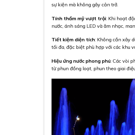
sự kiện mà không gây cản trở.
Tính thẩm mỹ vượt trội
: Khi hoạt đ
nước, ánh sáng LED và âm nhạc, mang 
Tiết kiệm diện tích
: Không cần xây d
tối đa, đặc biệt phù hợp với các khu 
Hiệu ứng nước phong phú
: Các vòi p
từ phun đồng loạt, phun theo giai đi