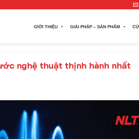
GIỚI THIỆU
GIẢI PHÁP – SẢN PHẨM
CỬ
nước nghệ thuật thịnh hành nhất