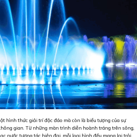
t hình thức giải trí độc đáo mà còn là biểu tượng của sự
không gian. Từ những màn trình diễn hoành tráng trên sông,
ạc nước tương tác hiện đại, mỗi loại hình đều mang lại trải