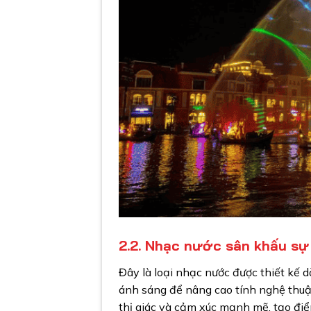
2.2. Nhạc nước sân khấu sự
Đây là loại nhạc nước được thiết kế d
ánh sáng để nâng cao tính nghệ thuậ
thị giác và cảm xúc mạnh mẽ, tạo điể