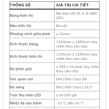
THÔNG SỐ
GIÁ TRỊ CHI TIẾT
Ma trận LED (R, G, B SMD
Bảng hiển thị
LED)
Màu hiển thị
Đa sắc
Khoảng cách giữa pixel
≤ 20mm
1960mm x 1480mm (tùy
Kích thước bảng
chỉnh theo yêu cầu)
1760mm x 1280mm (tùy
Kích thước hiển thị
chỉnh theo yêu cầu)
≥ 384 x 64 pixel (tùy chỉnh
Độ phân giải
theo yêu cầu)
Góc quan sát
EN12966 Class B6
Độ sáng
EN12966 Class L3/L3*
Tuổi thọ màn LED
≥ 50.000 giờ
Nhiệt độ vận hành
-10 °C đến 55 °C