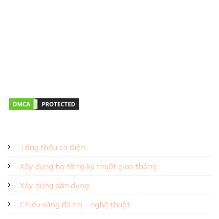
0911 379 581
Địa chỉ:
43R Hồ Văn Huê, Phường Đức Nhuận, TP.HCM
Giờ mở cửa:
Thứ hai – Thứ bảy 08:00 – 17:00
GIẢI PHÁP - SẢN PHẨM
Tổng thầu cơ điện
Xây dựng hạ tầng kỹ thuật giao thông
Xây dựng dân dụng
Chiếu sáng đô thị - nghệ thuật