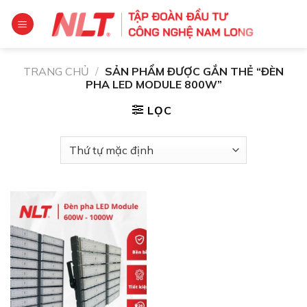
Chuyển
đến
nội
dung
TRANG CHỦ
/
SẢN PHẨM ĐƯỢC GẮN THẺ “ĐÈN
PHA LED MODULE 800W”
LỌC