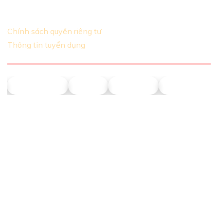
chỉnh dựa theo yêu cầu khách hàng
Chính sách quyền riêng tư
Thông tin tuyển dụng
NLT Petrol
Union
Phú Sơn
Động Năng 
LIÊN HỆ VỚI CHÚNG TÔI
Số điện thoại:
0911 379 581
Địa chỉ:
43R Hồ Văn Huê, Phường Đức Nhuận, TP.HCM
Giờ mở cửa: