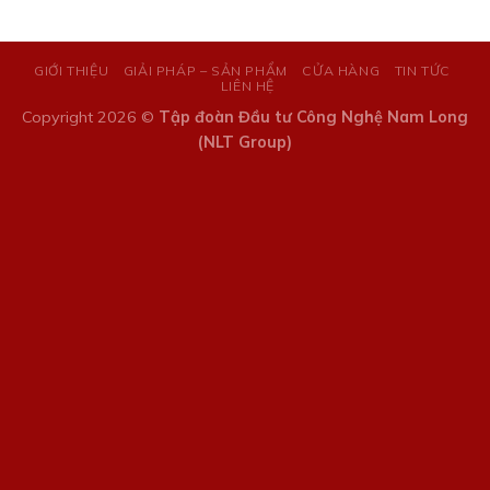
GIỚI THIỆU
GIẢI PHÁP – SẢN PHẨM
CỬA HÀNG
TIN TỨC
LIÊN HỆ
Copyright 2026 ©
Tập đoàn Đầu tư Công Nghệ Nam Long
(NLT Group)