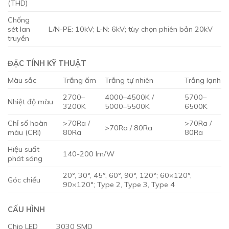
(THD)
Chống
sét lan
L/N-PE: 10kV; L-N: 6kV; tùy chọn phiên bản 20kV
truyền
ĐẶC TÍNH KỸ THUẬT
Màu sắc
Trắng ấm
Trắng tự nhiên
Trắng lạnh
2700–
4000–4500K /
5700–
Nhiệt độ màu
3200K
5000–5500K
6500K
Chỉ số hoàn
>70Ra /
>70Ra /
>70Ra / 80Ra
màu (CRI)
80Ra
80Ra
Hiệu suất
140-200 lm/W
phát sáng
20°, 30°, 45°, 60°, 90°, 120°; 60×120°,
Góc chiếu
90×120°; Type 2, Type 3, Type 4
CẤU HÌNH
Chip LED
3030 SMD