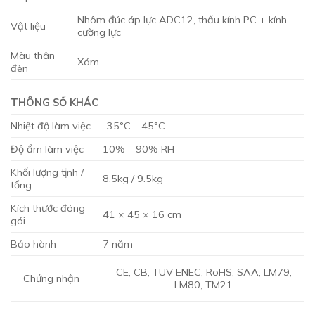
Nhôm đúc áp lực ADC12, thấu kính PC + kính
Vật liệu
cường lực
Màu thân
Xám
đèn
THÔNG SỐ KHÁC
Nhiệt độ làm việc
-35°C – 45°C
Độ ẩm làm việc
10% – 90% RH
Khối lượng tịnh /
8.5kg / 9.5kg
tổng
Kích thước đóng
41 × 45 × 16 cm
gói
Bảo hành
7 năm
CE, CB, TUV ENEC, RoHS, SAA, LM79,
Chứng nhận
LM80, TM21