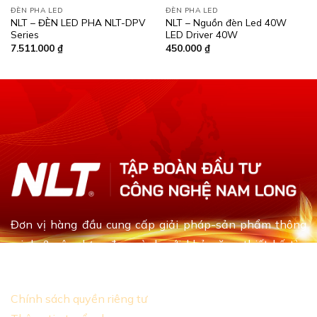
ĐÈN PHA LED
ĐÈN PHA LED
NLT – ĐÈN LED PHA NLT-DPV
NLT – Nguồn đèn Led 40W
Series
LED Driver 40W
7.511.000
₫
450.000
₫
Đơn vị hàng đầu cung cấp giải pháp-sản phẩm thông
minh & xây dựng đa ngành với khả năng thiết kế tùy
chỉnh dựa theo yêu cầu khách hàng
Chính sách quyền riêng tư