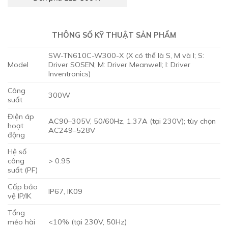
THÔNG SỐ KỸ THUẬT SẢN PHẨM
SW-TN610C-W300-X (X có thể là S, M và I; S:
Model
Driver SOSEN; M: Driver Meanwell; I: Driver
Inventronics)
Công
300W
suất
Điện áp
AC90–305V, 50/60Hz, 1.37A (tại 230V); tùy chọn
hoạt
AC249–528V
động
Hệ số
công
> 0.95
suất (PF)
Cấp bảo
IP67, IK09
vệ IP/IK
Tổng
méo hài
<10% (tại 230V, 50Hz)