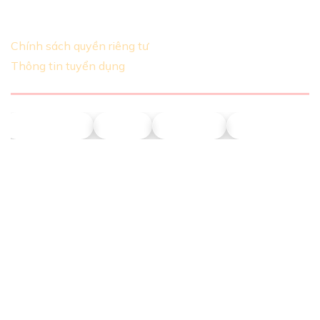
chỉnh dựa theo yêu cầu khách hàng
Chính sách quyền riêng tư
Thông tin tuyển dụng
NLT Petrol
Union
Phú Sơn
Động Năng T
LIÊN HỆ VỚI CHÚNG TÔI
Số điện thoại:
0911 379 581
Địa chỉ:
43R Hồ Văn Huê, Phường Đức Nhuận, TP.HCM
Giờ mở cửa: