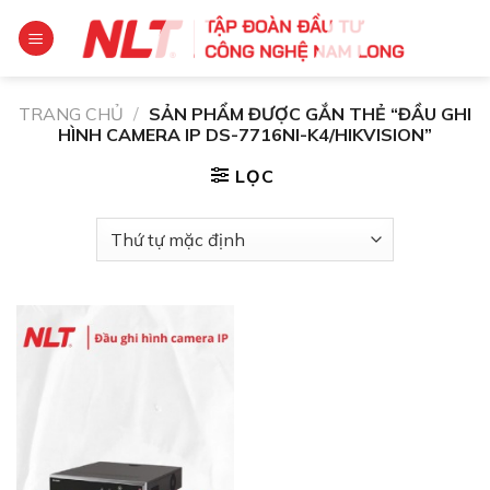
Chuyển
đến
nội
dung
TRANG CHỦ
/
SẢN PHẨM ĐƯỢC GẮN THẺ “ĐẦU GHI
HÌNH CAMERA IP DS-7716NI-K4/HIKVISION”
LỌC