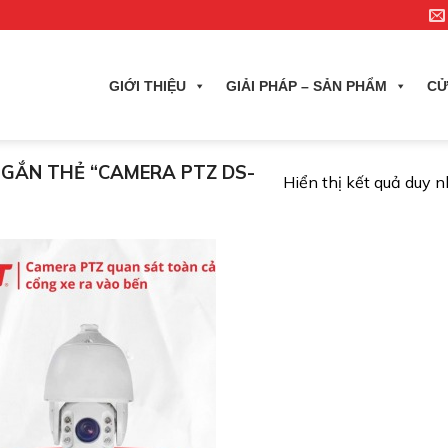
GIỚI THIỆU
GIẢI PHÁP – SẢN PHẨM
CỬ
GẮN THẺ “CAMERA PTZ DS-
Hiển thị kết quả duy 