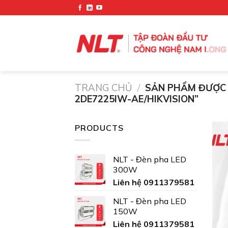
Chuyển
đến
nội
dung
TRANG CHỦ
/
SẢN PHẨM ĐƯỢC 
2DE7225IW-AE/HIKVISION”
PRODUCTS
NLT - Đèn pha LED
300W
Liên hệ 0911379581
NLT - Đèn pha LED
150W
Liên hệ 0911379581