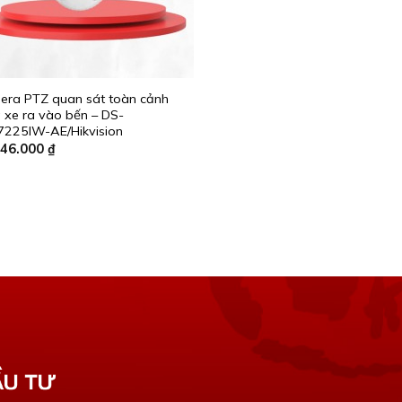
ra PTZ quan sát toàn cảnh
 xe ra vào bến – DS-
225IW-AE/Hikvision
046.000
₫