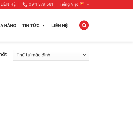
LIÊN HỆ
0911 379 581
Tiếng Việt
A HÀNG
TIN TỨC
LIÊN HỆ
nhất