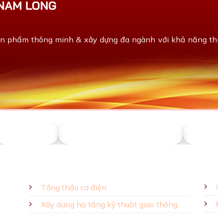
ản phẩm thông minh & xây dựng đa ngành với khả năng thiế
Phú Sơn
Động Năng Tân Phát
Phú H
GIẢI PHÁP - SẢN PHẨM
Tổng thầu cơ điện
Xây dựng hạ tầng kỹ thuật giao thông