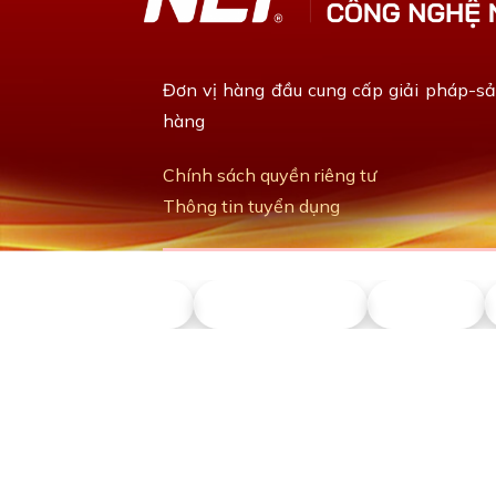
Đơn vị hàng đầu cung cấp giải pháp-s
hàng
Chính sách quyền riêng tư
Thông tin tuyển dụng
NLT ITS
NLT Petrol
Union
LIÊN HỆ VỚI CHÚNG TÔI
Số điện thoại:
0911 379 581