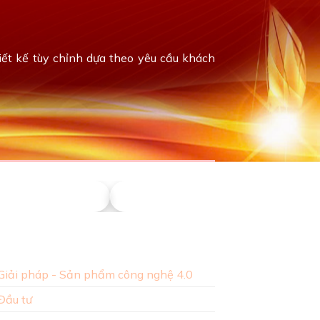
t kế tùy chỉnh dựa theo yêu cầu khách
iển Lighting
Millennium Việt Nam
D
Giải pháp - Sản phẩm công nghệ 4.0
Đầu tư