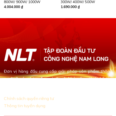
800W/ 900W/ 1000W
300W/ 400W/ 500W
4.004.000
₫
1.690.000
₫
Đơn vị hàng đầu cung cấp giải pháp-sản phẩm thông
minh & xây dựng đa ngành với khả năng thiết kế tùy
chỉnh dựa theo yêu cầu khách hàng
Chính sách quyền riêng tư
Thông tin tuyển dụng