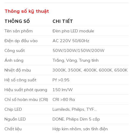
Thông số kỹ thuật
THÔNG SỐ
CHI TIẾT
Tên sản phẩm
Đèn pha LED module
Điện áp đầu vào
AC 220V 50/60Hz
Công suất
50W/100W/150W/200W
Ánh sáng
Trắng, Vàng, Trung tính
Nhiệt độ màu
3000K, 3500K, 4000K, 6000K, 6500K
Hệ số công suất
Pf >0.95
Hiệu suất phát quang
150 lm/W
Chỉ số hoàn màu (CRI)
CRI >80 Ra
Chip LED
Lumileds, Philips, TYF…
Nguồn LED
DONE, Philips Dim 5 cấp
Chất liệu
Hợp kim nhôm, sơn tĩnh điện