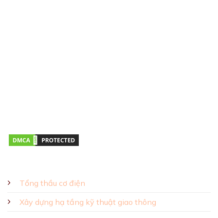
LIÊN HỆ VỚI CHÚNG TÔI
Số điện thoại:
0911 379 581
Địa chỉ:
43R Hồ Văn Huê, Phường Đức Nhuận, TP.HCM
Giờ mở cửa:
Thứ hai – Thứ bảy 08:00 – 17:00
GIẢI PHÁP - SẢN PHẨM
Tổng thầu cơ điện
Xây dựng hạ tầng kỹ thuật giao thông