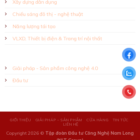
Xây dựng dân dụng
Chiếu sáng đô thị - nghệ thuật
Năng lượng tái tạo
VLXD, Thiết bị điện & Trang trí nội thất
Giải pháp - Sản phẩm công nghệ 4.0
Đầu tư
GIỚI THIỆU
GIẢI PHÁP – SẢN PHẨM
CỬA HÀNG
TIN TỨC
LIÊN HỆ
Copyright 2026 ©
Tập đoàn Đầu tư Công Nghệ Nam Long