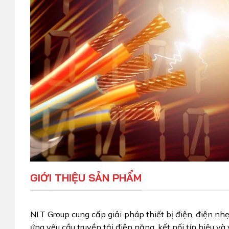
GIỚI THIỆU SẢN PHẨM
NLT Group cung cấp giải pháp thiết bị điện, điện n
ứng yêu cầu truyền tải điện năng, kết nối tín hiệu v