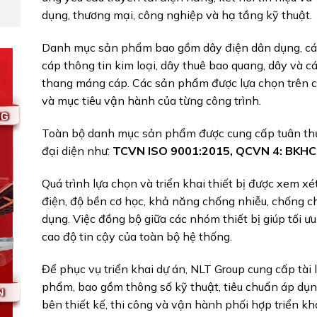
dụng, thương mại, công nghiệp và hạ tầng kỹ thuật.
Danh mục sản phẩm bao gồm dây điện dân dụng, cáp 
cáp thông tin kim loại, dây thuê bao quang, dây và c
thang máng cáp. Các sản phẩm được lựa chọn trên cơ
và mục tiêu vận hành của từng công trình.
Toàn bộ danh mục sản phẩm được cung cấp tuân thủ
đại diện như:
TCVN ISO 9001:2015
,
QCVN 4: BKH
Quá trình lựa chọn và triển khai thiết bị được xem x
điện, độ bền cơ học, khả năng chống nhiễu, chống ch
dụng. Việc đồng bộ giữa các nhóm thiết bị giúp tối ưu
cao độ tin cậy của toàn bộ hệ thống.
Để phục vụ triển khai dự án, NLT Group cung cấp tài
phẩm, bao gồm thông số kỹ thuật, tiêu chuẩn áp dụn
bên thiết kế, thi công và vận hành phối hợp triển kh