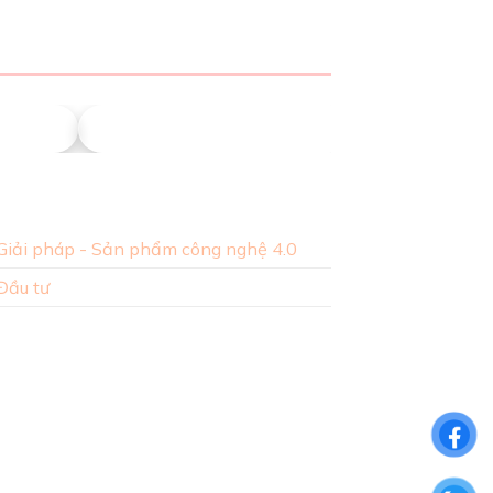
ing
Millennium Việt Nam
DGK
NL
Giải pháp - Sản phẩm công nghệ 4.0
Đầu tư