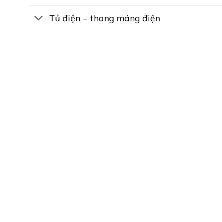
Tủ điện – thang máng điện
ản phẩm thông minh & xây dựng đa ngành với khả năng thiế