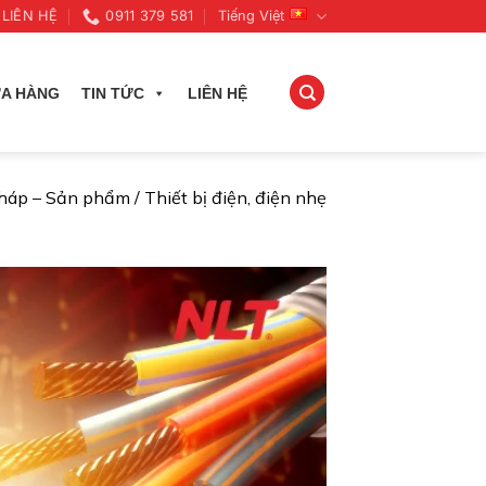
LIÊN HỆ
0911 379 581
Tiếng Việt
A HÀNG
TIN TỨC
LIÊN HỆ
pháp – Sản phẩm
/
Thiết bị điện, điện nhẹ